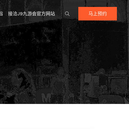
旨
接洽J9九游会官方网站
马上预约