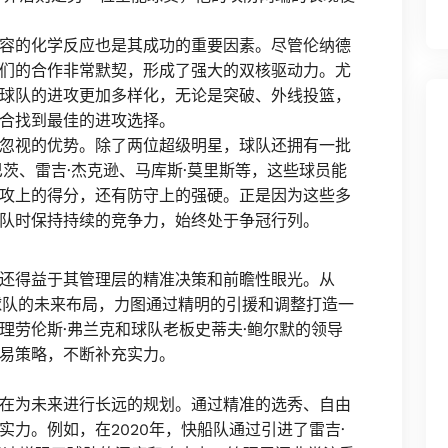
容的化学反应也是其成功的重要因素。尽管伦纳德
们的合作非常默契，形成了强大的双核驱动力。尤
球队的进攻更加多样化，无论是突破、外线投篮，
合找到最佳的进攻选择。
忽视的优势。除了两位超级明星，球队还拥有一批
茨、雷吉·杰克逊、马库斯·莫里斯等，这些球员能
攻上的得分，还有防守上的强硬。正是因为这些多
队时保持持续的竞争力，始终处于争冠行列。
还得益于其管理层的精准决策和前瞻性眼光。从
为球队的未来布局，力图通过精明的引援和调整打造一
理劳伦斯·弗兰克和球队老板史蒂夫·鲍尔默的领导
易策略，不断补充实力。
在为未来进行长远的规划。通过精准的选秀、自由
力。例如，在2020年，快船队通过引进了雷吉·