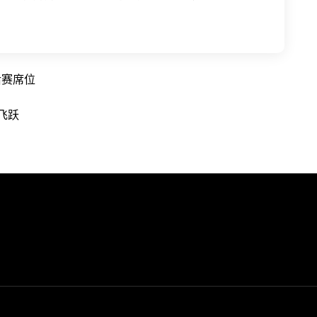
后赛席位
飞跃