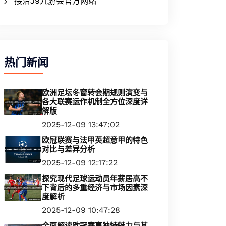
接洽J9九游会官方网站
热门新闻
欧洲足坛冬窗转会期规则演变与
各大联赛运作机制全方位深度详
解版
2025-12-09 13:47:02
欧冠联赛与法甲英超意甲的特色
对比与差异分析
2025-12-09 12:17:22
探究现代足球运动员年薪居高不
下背后的多重经济与市场因素深
度解析
2025-12-09 10:47:28