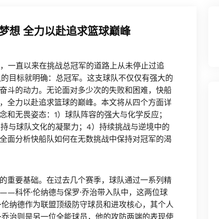
梦想 全力以赴追求篮球巅峰
队，一直以来在挑战总冠军的道路上从未停止过追
船队的目标就明确：总冠军。这支球队不仅仅有强大的
奋斗的动力。无论面对多少次的失败和困难，快船
，全力以赴追求篮球的巅峰。本文将从四个方面详
念和无畏姿态：1）球队阵容的强大与化学反应；
支持与球队文化的凝聚力；4）持续挑战与逆境中的
全面分析快船队如何在无数挑战中保持对冠军的渴
的重要基础。在过去几个赛季，球队通过一系列精
——科怀·伦纳德与保罗·乔治带入队中，这两位球
·伦纳德作为联盟顶级防守球员和进攻核心，其个人
·乔治则是另一位全能球员，他的攻防两端的表现使