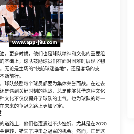
油，更多时候，他们也是球队精神和文化的重要组
的基础上，球队鼓励球员们在面对困难时展现坚韧
。无论是主场的“快船球迷基地”，还是客场的支
不断前行。
，球队鼓励每个球员都要为集体荣誉而战。在过去
还是遇到关键时刻的挑战，总是能够凭借这种文化
种文化不仅仅提升了球队的士气，也为球队的每一
在未来的争冠之路上更加坚定。
拔
的道路上，他们也遭遇过不少挫折。尤其是在2020
金逆转，错失了冲击总冠军的机会。然而，正是这