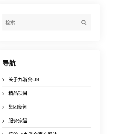
导航
关于九游会·J9
精品项目
集团新闻
服务宗旨