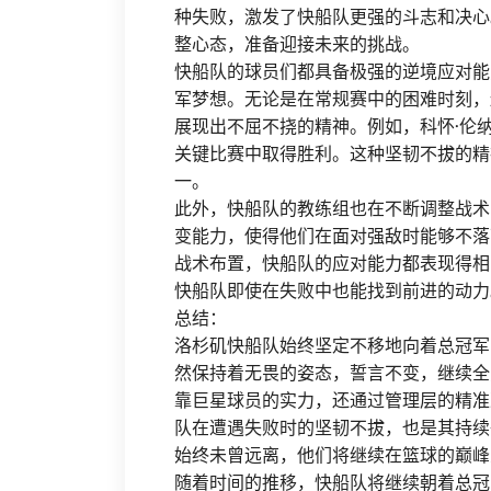
种失败，激发了快船队更强的斗志和决心
整心态，准备迎接未来的挑战。
快船队的球员们都具备极强的逆境应对能
军梦想。无论是在常规赛中的困难时刻，
展现出不屈不挠的精神。例如，科怀·伦
关键比赛中取得胜利。这种坚韧不拔的精
一。
此外，快船队的教练组也在不断调整战术
变能力，使得他们在面对强敌时能够不落
战术布置，快船队的应对能力都表现得相
快船队即使在失败中也能找到前进的动力
总结：
洛杉矶快船队始终坚定不移地向着总冠军
然保持着无畏的姿态，誓言不变，继续全
靠巨星球员的实力，还通过管理层的精准
队在遭遇失败时的坚韧不拔，也是其持续
始终未曾远离，他们将继续在篮球的巅峰
随着时间的推移，快船队将继续朝着总冠