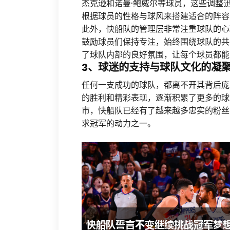
杰克逊和诺曼·鲍威尔等球员，这些调整
根据球员的性格与球风来搭建适合的阵容
此外，快船队的管理层非常注重球队的心
鼓励球员们保持专注，始终围绕球队的共
了球队内部的良好氛围，让每个球员都能
3、球迷的支持与球队文化的凝
任何一支成功的球队，都离不开其背后庞
的胜利和精彩表现，逐渐积累了更多的球
市，快船队已经有了越来越多忠实的粉丝
求冠军的动力之一。