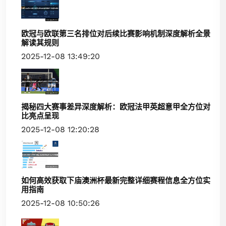
欧冠与欧联第三名排位对后续比赛影响机制深度解析全景
解读其规则
2025-12-08 13:49:20
揭秘四大赛事差异深度解析：欧冠法甲英超意甲全方位对
比亮点呈现
2025-12-08 12:20:28
如何高效获取下庙澳洲杯最新完整详细赛程信息全方位实
用指南
2025-12-08 10:50:26