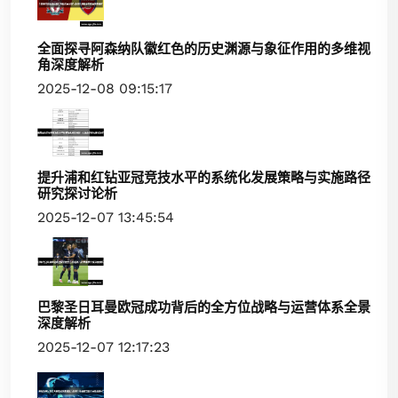
全面探寻阿森纳队徽红色的历史渊源与象征作用的多维视
角深度解析
2025-12-08 09:15:17
提升浦和红钻亚冠竞技水平的系统化发展策略与实施路径
研究探讨论析
2025-12-07 13:45:54
巴黎圣日耳曼欧冠成功背后的全方位战略与运营体系全景
深度解析
2025-12-07 12:17:23