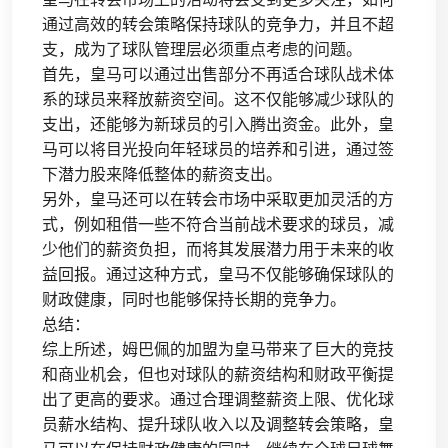
通过高效的转会策略保持球队的竞争力，并且不超
支，成为了球队管理层必须重点考虑的问题。
首先，皇马可以通过出售部分不再适合球队战术体
系的球员来释放薪资空间。这不仅能够减少球队的
支出，还能够为新球员的引入腾出资金。此外，皇
马可以将目光投向年轻球员的培养和引进，通过签
下潜力股来降低整体的薪资支出。
另外，皇马还可以在转会市场中采取更加灵活的方
式，例如租借一些不符合当前战术要求的球员，减
少他们的薪资负担，而将其发展潜力用于未来的收
益回报。通过这种方式，皇马不仅能够确保球队的
财政健康，同时也能够保持长期的竞争力。
总结：
综上所述，姆巴佩的加盟为皇马带来了巨大的竞技
和商业机会，但也对球队的薪资结构和财政平衡提
出了更高的要求。通过合理调整薪资上限、优化球
员薪水结构、提升球队收入以及调整转会策略，皇