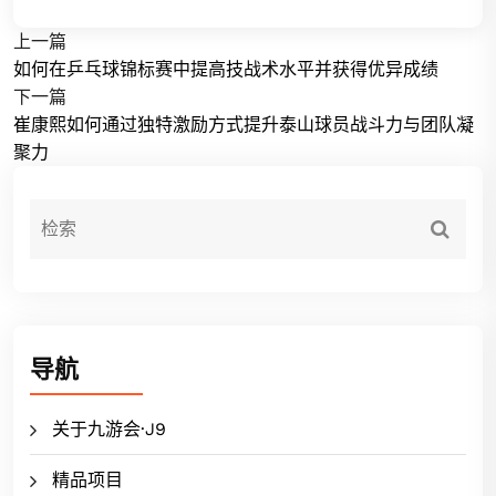
上一篇
如何在乒乓球锦标赛中提高技战术水平并获得优异成绩
下一篇
崔康熙如何通过独特激励方式提升泰山球员战斗力与团队凝
聚力
导航
关于九游会·J9
精品项目