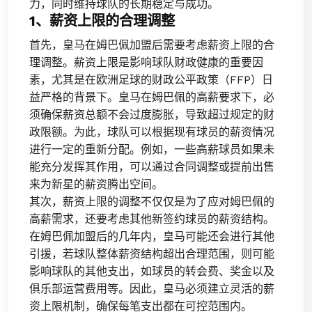
力，同时维持球队的长期稳定与成功。
1、薪资上限的合理调整
首先，皇马在姆巴佩加盟后需要考虑薪资上限的合
理调整。薪资上限是影响球队财政健康的重要因
素，尤其是在欧洲足球的财政公平政策（FFP）日
益严格的背景下。皇马在姆巴佩的高薪要求下，必
须确保薪资总额不会过度膨胀，导致超过规定的财
政限额。为此，球队可以根据现有球员的薪资情况
进行一定的重新分配。例如，一些高薪球员如果未
能充分发挥其作用，可以通过合同调整或提前出售
来为新星的薪资腾出空间。
其次，薪资上限的调整不仅仅是为了应对姆巴佩的
高薪需求，还要考虑其他新签约球员的薪资结构。
在姆巴佩加盟后的几年内，皇马可能还会进行其他
引援，若球队整体薪资结构超出合理范围，则可能
影响球队的其他支出，如球员的转会费、奖金以及
俱乐部运营费用等。因此，皇马必须建立灵活的薪
资上限机制，确保每笔支出都在可控范围内。