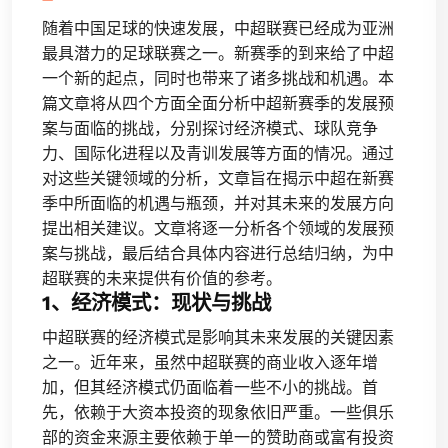
随着中国足球的快速发展，中超联赛已经成为亚洲
最具潜力的足球联赛之一。新赛季的到来给了中超
一个新的起点，同时也带来了诸多挑战和机遇。本
篇文章将从四个方面全面分析中超新赛季的发展预
案与面临的挑战，分别探讨经济模式、球队竞争
力、国际化进程以及青训发展等方面的情况。通过
对这些关键领域的分析，文章旨在揭示中超在新赛
季中所面临的机遇与瓶颈，并对其未来的发展方向
提出相关建议。文章将逐一分析各个领域的发展预
案与挑战，最后结合具体内容进行总结归纳，为中
超联赛的未来提供有价值的参考。
1、经济模式：现状与挑战
中超联赛的经济模式是影响其未来发展的关键因素
之一。近年来，虽然中超联赛的商业收入逐年增
加，但其经济模式仍面临着一些不小的挑战。首
先，依赖于大资本投资的现象依旧严重。一些俱乐
部的资金来源主要依赖于单一的赞助商或富有投资