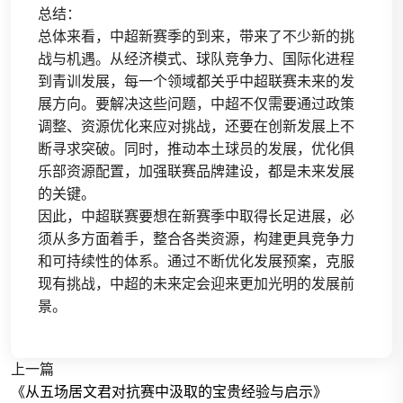
总结：
总体来看，中超新赛季的到来，带来了不少新的挑
战与机遇。从经济模式、球队竞争力、国际化进程
到青训发展，每一个领域都关乎中超联赛未来的发
展方向。要解决这些问题，中超不仅需要通过政策
调整、资源优化来应对挑战，还要在创新发展上不
断寻求突破。同时，推动本土球员的发展，优化俱
乐部资源配置，加强联赛品牌建设，都是未来发展
的关键。
因此，中超联赛要想在新赛季中取得长足进展，必
须从多方面着手，整合各类资源，构建更具竞争力
和可持续性的体系。通过不断优化发展预案，克服
现有挑战，中超的未来定会迎来更加光明的发展前
景。
上一篇
《从五场居文君对抗赛中汲取的宝贵经验与启示》