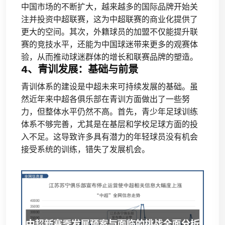
中国市场的不断扩大，越来越多的国际品牌开始关
注并投资中超联赛，这为中超联赛的商业化提供了
更大的空间。其次，外籍球员的加盟不仅能提升联
赛的竞技水平，还能为中国球迷带来更多的观赛体
验，从而推动球迷群体的增长和联赛品牌的塑造。
4、青训发展：基础与前景
青训体系的建设是中超未来可持续发展的基础。虽
然近年来中超各俱乐部在青训方面做出了一些努
力，但整体水平仍然不高。首先，青少年足球训练
体系不够完善，尤其是在基层和学校足球方面的投
入不足。这导致许多具有潜力的年轻球员没有机会
接受系统的训练，错失了发展机会。