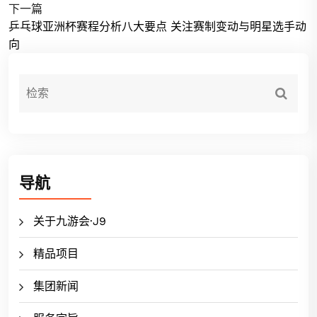
下一篇
乒乓球亚洲杯赛程分析八大要点 关注赛制变动与明星选手动
向
导航
关于九游会·J9
精品项目
集团新闻