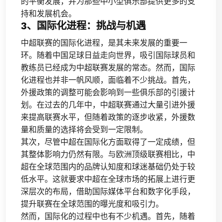
的平衡发展，并为那些中小型俱乐部提供更多的支
持和发展机会。
3、国际化进程：挑战与机遇
中超联赛的国际化进程，是其未来发展的重要一
环。随着中国足球日益走向世界，吸引国际球员和
教练员已经成为中超联赛发展的常态。然而，国际
化进程也并非一帆风顺，面临着不少挑战。首先，
外援政策的调整可能会影响到一些俱乐部的引援计
划。在过去的几年中，中超联赛通过大量引进外援
来提高联赛水平，但随着政策的逐步收紧，外援数
量和质量的选择将会受到一定限制。
其次，尽管中超在国际化方面取得了一定成绩，但
其整体影响力仍然有限。与欧洲顶级联赛相比，中
超在全球范围内的品牌认知度和球迷基础仍处于较
低水平。这就要求中超在全球市场的拓展上进行更
深层次的布局，借助国际媒体平台和数字化手段，
提升联赛在全球范围的曝光度和吸引力。
然而，国际化的过程中也有不少机遇。首先，随着