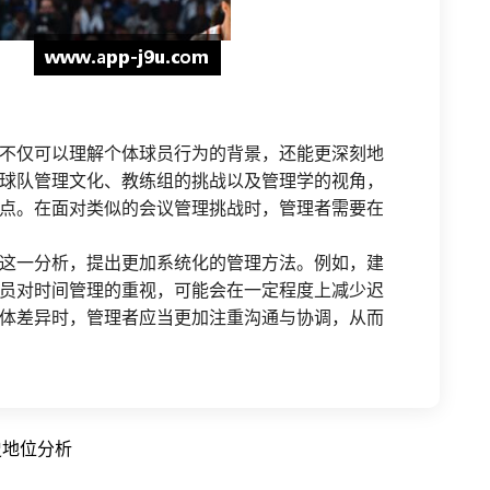
不仅可以理解个体球员行为的背景，还能更深刻地
球队管理文化、教练组的挑战以及管理学的视角，
点。在面对类似的会议管理挑战时，管理者需要在
这一分析，提出更加系统化的管理方法。例如，建
员对时间管理的重视，可能会在一定程度上减少迟
体差异时，管理者应当更加注重沟通与协调，从而
史地位分析