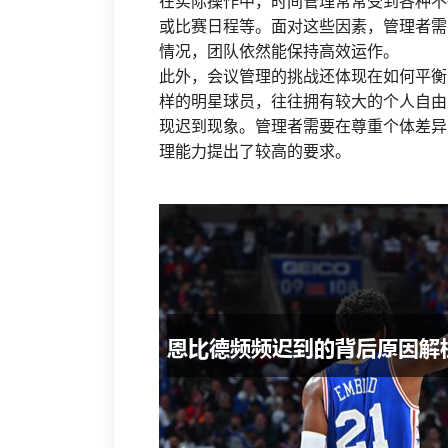
在实际操作中，时间管理常常受到各种不
或比赛日程等。面对这些因素，管理者需
情况，团队依然能保持高效运作。
此外，会议管理的挑战还体现在如何平衡
样的明星球员，往往拥有较大的个人自由
现迟到现象。管理者需要在尊重个体差异
理能力提出了较高的要求。