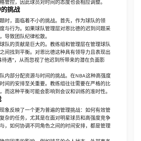
格管控，因此球员对时间的态度也会相应调整。
中的挑战
题时，面临着不小的挑战。首先，作为球队的领
度与行为。如果球队管理层对恩比德的迟到问题采
，导致团队纪律松散。
球队的贡献是巨大的。教练组和管理层在管理球队
之间找到平衡。对恩比德这种具有领导力且表现出
殊待遇”，从而忽视了他迟到所带来的潜在负面影
队内部分配资源与时间的挑战。在NBA这种高强度
时间的安排至关重要。教练组往往需要在严格的比
，而这种平衡可能会影响到会议和训练的准时性。
战
现象反映了一个更为普遍的管理挑战：如何有效管
复杂的任务，尤其是在面对明星球员和高强度竞争
与，如何协调不同角色之间的时间安排，都是管理