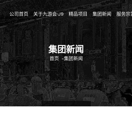
公司首页
关于九游会·J9
精品项目
集团新闻
服务宗
集团新闻
首页
-
集团新闻