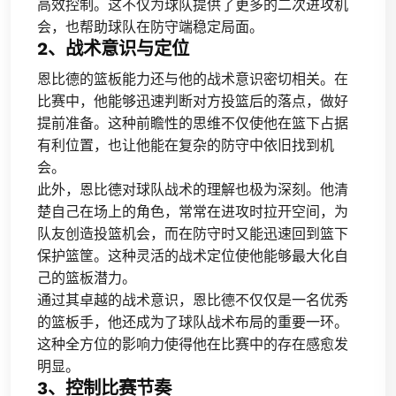
高效控制。这不仅为球队提供了更多的二次进攻机
会，也帮助球队在防守端稳定局面。
2、战术意识与定位
恩比德的篮板能力还与他的战术意识密切相关。在
比赛中，他能够迅速判断对方投篮后的落点，做好
提前准备。这种前瞻性的思维不仅使他在篮下占据
有利位置，也让他能在复杂的防守中依旧找到机
会。
此外，恩比德对球队战术的理解也极为深刻。他清
楚自己在场上的角色，常常在进攻时拉开空间，为
队友创造投篮机会，而在防守时又能迅速回到篮下
保护篮筐。这种灵活的战术定位使他能够最大化自
己的篮板潜力。
通过其卓越的战术意识，恩比德不仅仅是一名优秀
的篮板手，他还成为了球队战术布局的重要一环。
这种全方位的影响力使得他在比赛中的存在感愈发
明显。
3、控制比赛节奏