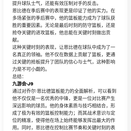
提升球队士气，还能有效压制对手的反击。
恩比德在季后赛中的表现更是印证了他的实力。在
多场紧张的季后赛中，他的篮板能力成为了球队获
胜的重要因素。无论是最后时刻的防守篮板，还是
抢夺关键的进攻篮板，他总能在关键时刻做出贡
献。
这种关键时刻的表现，让恩比德在球队中成为了一
名真正的领袖。他不仅在数据上贡献了篮板，更通
过关键的抢板提升了团队的信心与士气，这种影响
力是不可小觑的。
总结：
九游会·J9
通过对乔尔·恩比德篮板能力的全面解析，可以看到
他不仅仅是一名优秀的中锋，更是一位对比赛产生
深远影响的球员。他的身体素质与技巧相结合，形
成了极为有效的篮板控制能力；而其战术意识与定
位的精准，使得他在场上始终能够发挥出最大的作
用。同时，恩比德在控制比赛节奏和关键时刻的表