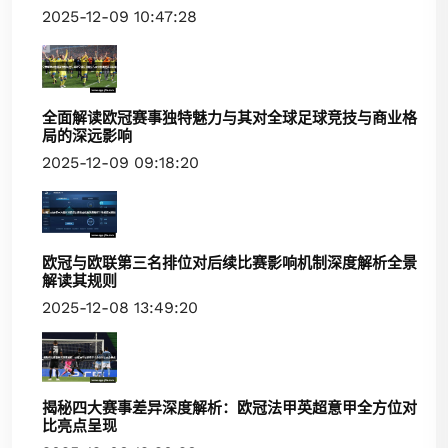
2025-12-09 10:47:28
全面解读欧冠赛事独特魅力与其对全球足球竞技与商业格
局的深远影响
2025-12-09 09:18:20
欧冠与欧联第三名排位对后续比赛影响机制深度解析全景
解读其规则
2025-12-08 13:49:20
揭秘四大赛事差异深度解析：欧冠法甲英超意甲全方位对
比亮点呈现