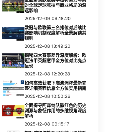
全面解读欧冠赛事独特魅力与其
对全球足球竞技与商业格局的深
远影响
2025-12-09 09:18:20
欧冠与欧联第三名排位对后续比
赛影响机制深度解析全景解读其
规则
2025-12-08 13:49:20
揭秘四大赛事差异深度解析：欧
冠法甲英超意甲全方位对比亮点
呈现
2025-12-08 12:20:28
如何高效获取下庙澳洲杯最新完
整详细赛程信息全方位实用指南
2025-12-08 10:50:26
全面探寻阿森纳队徽红色的历史
渊源与象征作用的多维视角深度
解析
2025-12-08 09:15:17