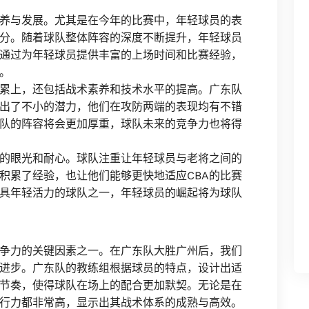
养与发展。尤其是在今年的比赛中，年轻球员的表
分。随着球队整体阵容的深度不断提升，年轻球员
通过为年轻球员提供丰富的上场时间和比赛经验，
。
累上，还包括战术素养和技术水平的提高。广东队
出了不小的潜力，他们在攻防两端的表现均有不错
队的阵容将会更加厚重，球队未来的竞争力也将得
的眼光和耐心。球队注重让年轻球员与老将之间的
积累了经验，也让他们能够更快地适应CBA的比赛
最具年轻活力的球队之一，年轻球员的崛起将为球队
争力的关键因素之一。在广东队大胜广州后，我们
进步。广东队的教练组根据球员的特点，设计出适
节奏，使得球队在场上的配合更加默契。无论是在
行力都非常高，显示出其战术体系的成熟与高效。