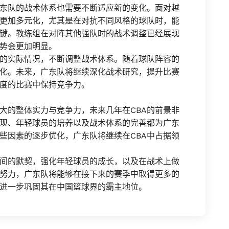
广东队的战术体系也需要不断适应新的变化。面对越
更加多元化，尤其是在对抗不同风格的球队时，能
键。教练组在对阵其他强队时的战术调整已经展现
势会更加明显。
的实际情况，不断调整战术体系。随着球队阵容的
化。未来，广东队将继续深化战术研究，提升比赛
度的比赛中保持竞争力。
大的整体实力与竞争力，未来几年在CBA的前景非
现、年轻球员的培养以及战术体系的完善都为广东
些因素的逐步优化，广东队将继续在CBA中占据领
间的默契，强化年轻球员的成长，以及在战术上做
努力，广东队将能够在接下来的赛季中取得更多的
进一步巩固其在中国篮球界的霸主地位。