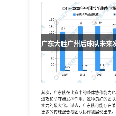
其次，广东队在比赛中的整体协作能力也
进攻和防守端发挥作用，这种良好的团队
实力的最大化。过去，广东队可能存在某
更多的传球配合与团队协作被展现出来。