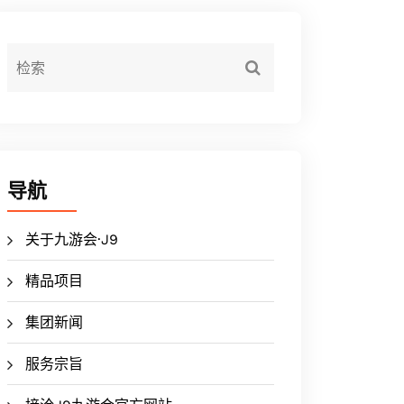
导航
关于九游会·J9
精品项目
集团新闻
服务宗旨