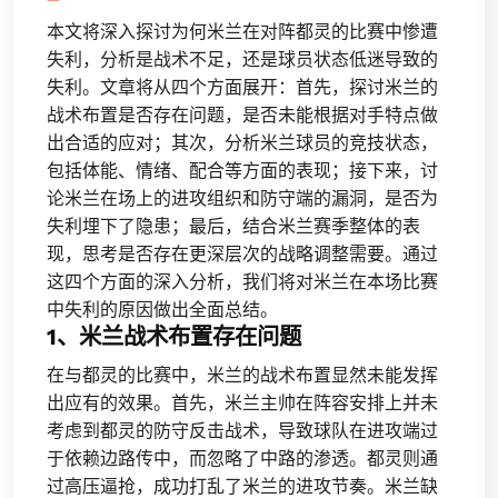
本文将深入探讨为何米兰在对阵都灵的比赛中惨遭
失利，分析是战术不足，还是球员状态低迷导致的
失利。文章将从四个方面展开：首先，探讨米兰的
战术布置是否存在问题，是否未能根据对手特点做
出合适的应对；其次，分析米兰球员的竞技状态，
包括体能、情绪、配合等方面的表现；接下来，讨
论米兰在场上的进攻组织和防守端的漏洞，是否为
失利埋下了隐患；最后，结合米兰赛季整体的表
现，思考是否存在更深层次的战略调整需要。通过
这四个方面的深入分析，我们将对米兰在本场比赛
中失利的原因做出全面总结。
1、米兰战术布置存在问题
在与都灵的比赛中，米兰的战术布置显然未能发挥
出应有的效果。首先，米兰主帅在阵容安排上并未
考虑到都灵的防守反击战术，导致球队在进攻端过
于依赖边路传中，而忽略了中路的渗透。都灵则通
过高压逼抢，成功打乱了米兰的进攻节奏。米兰缺