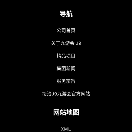
导航
公司首页
关于九游会·J9
精品项目
集团新闻
服务宗旨
接洽J9九游会官方网站
网站地图
XML