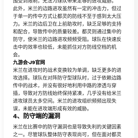
围受到限制，无法为球队带来足够的进攻威胁。
此外，米兰的边路进攻虽然有一定的冲击力，但过
于单一的传中方式让都灵的防线不至于感到太大压
力。米兰的边后卫在上前助攻时，缺乏足够的支持
和配合，导致传中的质量较差。都灵则通过集中的
防守，使米兰的边路进攻频频受阻。球队在快速反
击中的效率也较低，未能抓住对方防线空档的机
会。
九游会·J9官网
米兰在进攻时的战术变换较为单调，缺乏更多的进
攻选择。球队在对阵防守型球队时，过于依赖边路
传中的战术，并没有很好地利用中路的渗透与穿
插，导致对方防线始终保持紧凑，几乎没有给米兰
进攻球员太多空间。米兰的进攻组织频频出现失
误，未能在进攻端形成有效的威胁。
4、防守端的漏洞
米兰在比赛中的防守漏洞也是导致失利的关键因素
之一。尽管球队整体防守表现尚可，但在面对都灵