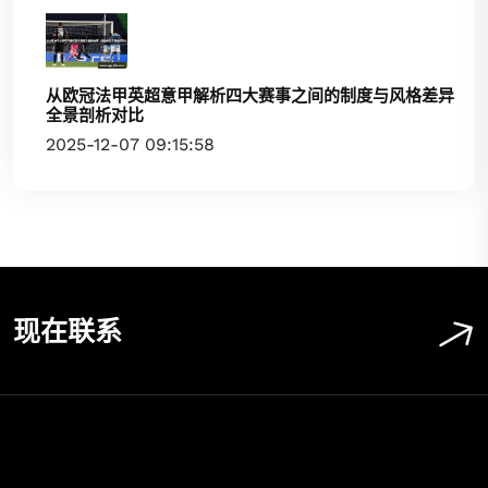
从欧冠法甲英超意甲解析四大赛事之间的制度与风格差异
全景剖析对比
2025-12-07 09:15:58
现在联系