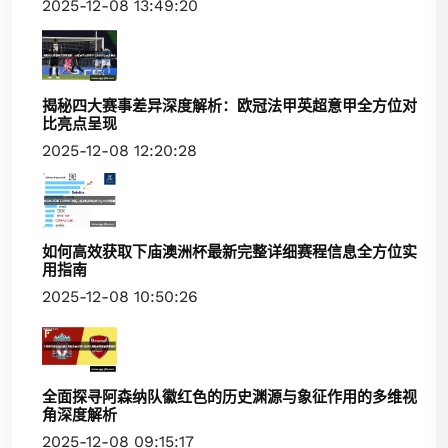
2025-12-08 13:49:20
揭秘四大赛事差异深度解析：欧冠法甲英超意甲全方位对
比亮点呈现
2025-12-08 12:20:28
如何高效获取下庙澳洲杯最新完整详细赛程信息全方位实
用指南
2025-12-08 10:50:26
全面探寻阿森纳队徽红色的历史渊源与象征作用的多维视
角深度解析
2025-12-08 09:15:17