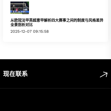
从欧冠法甲英超意甲解析四大赛事之间的制度与风格差异
全景剖析对比
2025-12-07 09:15:58
现在联系