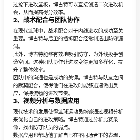
过抢下进攻篮板，博古特可以直接创造二次进攻机
会，从而提高得分效率。
2、战术配合与团队协作
在现代篮球中，战术配合对于内线进攻的成功至关
重要。博古特与后卫的挡拆配合经常制造出防守漏
洞。
此外，博古特能够有效地吸引防守，为外线投手创
造空间。这种团队协作让进攻变得更加多样化，提
升了整体效率。
团队中的沟通也是成功的关键。博古特与队友之间
的默契配合，使得他们在进攻时能够迅速做出反
应，保持流畅的进攻节奏。
3、视频分析与数据应用
现代技术的发展使得篮球运动员能够通过视频分析
来优化自己的进攻策略。博古特通过分析比赛录
像，找出防守队员的弱点。
数据应用也帮助他了解自己在不同场合下的表现，