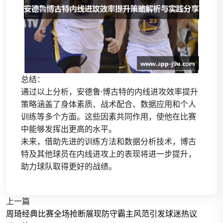
总结：
通过以上分析，安德鲁·博古特的内线进攻效率提升
策略涵盖了身体素质、战术配合、数据应用和个人
训练等多个方面。这些因素共同作用，使他在比赛
中能够发挥出更高的水平。
未来，借助先进的训练方法和数据分析技术，博古
特及其他球员在内线进攻上的表现将进一步提升，
助力球队取得更好的战绩。
上一篇
周琦经典比赛全场抢断展现防守霸主风范引发球迷热议