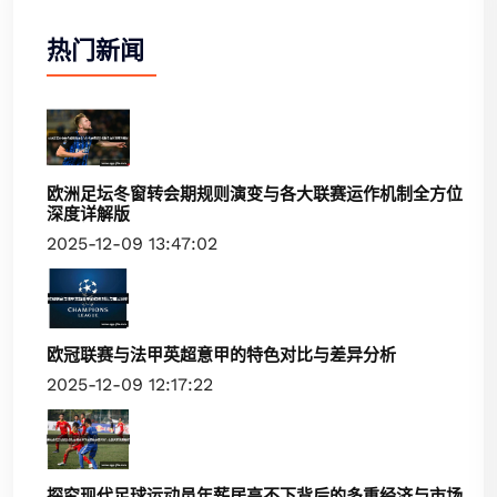
热门新闻
欧洲足坛冬窗转会期规则演变与各大联赛运作机制全方位
深度详解版
2025-12-09 13:47:02
欧冠联赛与法甲英超意甲的特色对比与差异分析
2025-12-09 12:17:22
探究现代足球运动员年薪居高不下背后的多重经济与市场