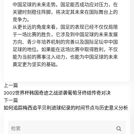
中国足球的未来走势。国足能否成功应对压力，在
关键时刻稳住阵脚，将决定其未来在国际舞台上的
竞争力。
从更长远的角度来看，国足的表现已经不仅仅局限
于一场比赛的胜负，它涉及到中国足球的未来发展
方向、青少年培养机制的完善以及国际足坛中中国
足球的地位。如果能在这场比赛中取得胜利，不仅
能为当前的赛事注入动力，也能为中国足球的未来
奠定更为坚实的基础。
上一篇
2002世界杯韩国奇迹之战逆袭葡萄牙终结传奇对决
下一篇
如何追踪梅西追平贝利进球纪录的时间节点与历史意义分析