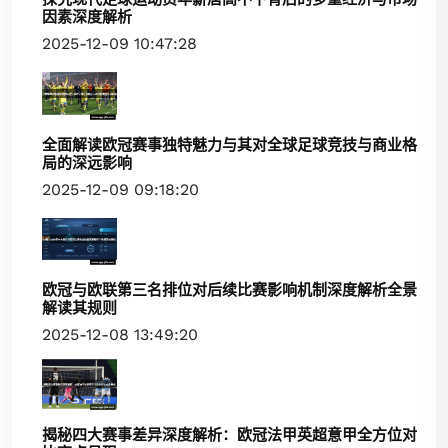
因素深度解析
2025-12-09 10:47:28
全面解读欧冠赛事独特魅力与其对全球足球竞技与商业格
局的深远影响
2025-12-09 09:18:20
欧冠与欧联第三名排位对后续比赛影响机制深度解析全景
解读其规则
2025-12-08 13:49:20
揭秘四大赛事差异深度解析：欧冠法甲英超意甲全方位对