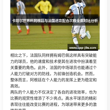
相比之下，法国队同样拥有姆巴佩这样具有突破能
力的球员，他的速度和技术使其在进攻中扮演着至
关重要的角色。此外，法国的中场球员也能通过个
人能力打破对方的防线，为前锋创造机会。然而，
整体而言，阿根廷在个人能力的发挥上更为稳定和
高效。
两队的个人能力不仅决定了各自的进攻效率，也为
比赛的观赏性增添了不少亮点。高水平球员的精彩
表现往往能改变比赛的进程，为球迷带来更多的激