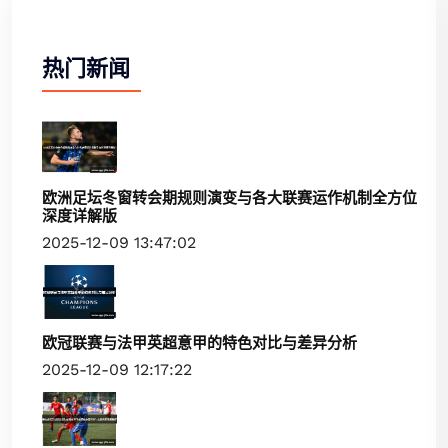
热门新闻
欧洲足坛冬窗转会期规则演变与各大联赛运作机制全方位
深度详解版
2025-12-09 13:47:02
欧冠联赛与法甲英超意甲的特色对比与差异分析
2025-12-09 12:17:22