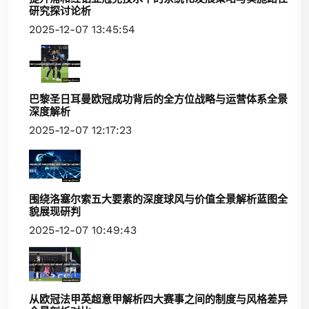
研究探讨论析
2025-12-07 13:45:54
巴黎圣日耳曼欧冠成功背后的全方位战略与运营体系全景
深度解析
2025-12-07 12:17:23
围绕洛塞尔索五大要素的深度球风与价值全景解析蓝图全
貌展现研判
2025-12-07 10:49:43
从欧冠法甲英超意甲解析四大赛事之间的制度与风格差异