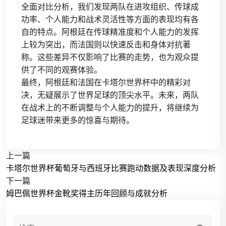
全面对比分析，我们发现两队在进攻组织、传球成
功率、个人能力和战术灵活性等方面的表现均有各
自的特点。阿根廷在传球精准度和个人能力的发挥
上较为突出，而法国则以快速反击和身体对抗著
称。这些差异不仅影响了比赛的走势，也为观众提
供了不同的观赛体验。
最终，阿根廷和法国在卡塔尔世界杯中的精彩对
决，无疑展示了世界足球的顶尖水平。未来，两队
在战术上的不断调整与个人能力的提升，将继续为
足球迷带来更多的惊喜与期待。
上一篇
卡塔尔世界杯葡萄牙与西班牙比赛跑动数据及表现深度分析
下一篇
姆巴佩世界杯金靴奖得主历年回顾与成就分析