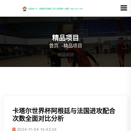
精品项目
首页
-
精品项目
卡塔尔世界杯阿根廷与法国进攻配合
次数全面对比分析
2024-11-04 14:43:24