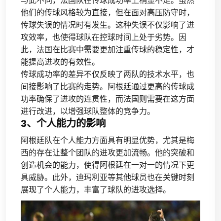
与此不同，法国队在传球成功率上稍显不足。虽然
他们的传球风格较为直接，但在面对高压防守时，
传球失误的情况时有发生。这种失误不仅影响了进
攻效率，也使得球队在控球时间上处于劣势。因
此，法国在比赛中需要更加注重传球的稳定性，才
能提高进攻的有效性。
传球成功率的差异不仅反映了两队的技术水平，也
间接影响了比赛的走势。阿根廷通过更高的传球成
功率确保了进攻的连贯性，而法国则需要在这方面
进行改进，以增强球队整体的竞争力。
3、个人能力的影响
阿根廷队在个人能力方面具有明显优势，尤其是梅
西的存在让整个团队的进攻更加流畅。他的突破和
创造机会的能力，使得阿根廷在一对一的情况下更
具威胁。此外，迪玛利亚等其他球员也在关键时刻
展现了个人能力，丰富了球队的进攻选择。