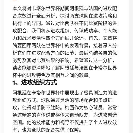
本文将对卡塔尔世界杯期间阿根廷与法国的进攻配
合次数进行全面分析，探讨两支球队在进攻策略和
执行上的异同。通过对比两队在不同比赛阶段的进
攻配合，我们将从进攻组织、传球成功率、个人能
力和战术灵活性四个方面展开论述。首先，文章将
简要回顾两队在世界杯中的表现背景，接着深入分
析它们在进攻配合方面的细节，最后总结各自的优
劣势及其对比赛结果的影响。希望通过这一分析，
读者能够更清晰地了解阿根廷与法国在卡塔尔世界
杯中的进攻特色及其相互之间的较量。
1、进攻组织方式
阿根廷在卡塔尔世界杯中展现出了极具创造力的进
攻组织方式。球队通过灵活的前场配合和多点进
攻，使得对手防不胜防。梅西作为核心球员，常常
通过精准的直传球或横传来调动队友，为进攻创造
空间。他的技术能力和视野不仅提升了个人进攻效
率，也为全队的配合提供了保障。