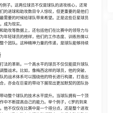
的例子。这两位球员不仅是球队的进攻核心，还常
们的进球和助攻数目令人惊叹，但更重要的是他们
最需要的时候给球队带来希望。正是这些巨星球员
，成为现实。
和助攻等数据上，还包括他们在比赛中的领导力与
为年轻球员的榜样，他们的工作态度、训练热情以
整个团队。这种精神力量的传递，是球队能够持续
新
打法的革新。一个高水平的球员不仅仅能提升球队
调整战术。比如，像梅西这样的球员，他的突破、
队的战术体系可以围绕他的特长进行构建，打造出
合，亦会在巨星的带动下展现出更加默契的团队协
带动整个球队的技术水平提升。当球队拥有一个顶
作中不断提高自己的能力。举个例子，C罗的到来
。他不仅仅在比赛中是一个得分点，还是整个进攻