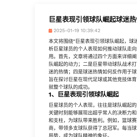
巨星表现引领球队崛起球迷热
2025-01-19 10:39:42
本文将围绕“巨星表现引领球队崛起，球
析巨星球员的个人表现如何推动球队走向
用。首先，文章将通过四个方面来详细阐
队崛起的动力；二是巨星带动球队战术打
迷的热情；四是球迷热情如何反作用于球
旨在探讨巨星在现代足球或其他竞技体育
就整个球队的成功。
1、巨星表现引领球队崛起
巨星球员的个人表现，往往是球队崛起的
关键时刻能够展现出超乎常人的决断力和
和支柱，为球队带来胜利。例如，篮球赛
商，带领多支球队获得了总冠军。每当球
局势，成为球队精神的象征。