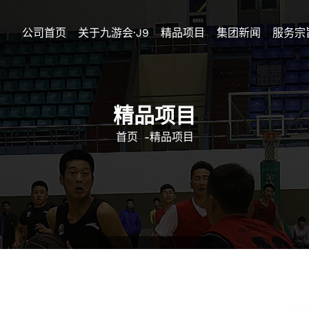
公司首页
关于九游会·J9
精品项目
集团新闻
服务宗
精品项目
首页
-
精品项目