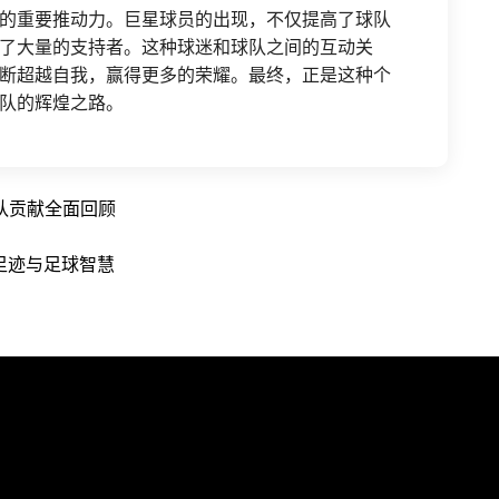
的重要推动力。巨星球员的出现，不仅提高了球队
了大量的支持者。这种球迷和球队之间的互动关
断超越自我，赢得更多的荣耀。最终，正是这种个
队的辉煌之路。
队贡献全面回顾
足迹与足球智慧