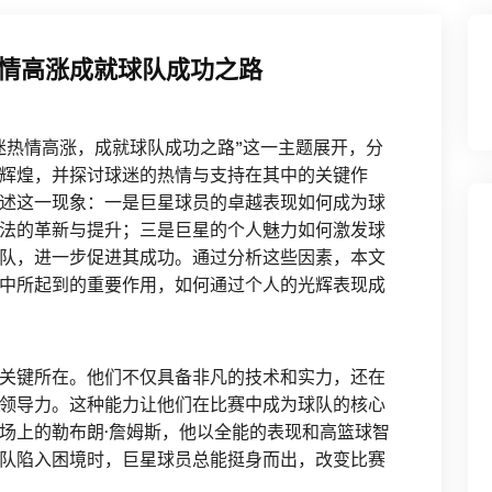
情高涨成就球队成功之路
迷热情高涨，成就球队成功之路”这一主题展开，分
辉煌，并探讨球迷的热情与支持在其中的关键作
述这一现象：一是巨星球员的卓越表现如何成为球
法的革新与提升；三是巨星的个人魅力如何激发球
队，进一步促进其成功。通过分析这些因素，本文
中所起到的重要作用，如何通过个人的光辉表现成
关键所在。他们不仅具备非凡的技术和实力，还在
领导力。这种能力让他们在比赛中成为球队的核心
场上的勒布朗·詹姆斯，他以全能的表现和高篮球智
队陷入困境时，巨星球员总能挺身而出，改变比赛