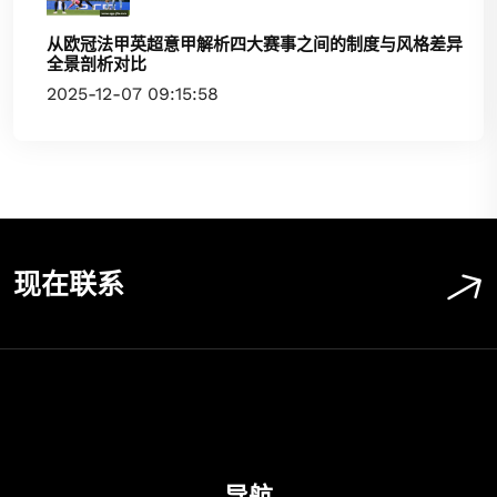
从欧冠法甲英超意甲解析四大赛事之间的制度与风格差异
全景剖析对比
2025-12-07 09:15:58
现在联系
导航