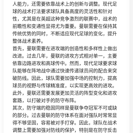
人能力，还需要依靠战术上的创新与调整。现代足
球的战术打法要求球队具备高度的灵活性和针对
性，尤其是在英超这种竞争激烈的联赛中，战术的
前瞻性和变通性显得尤为重要。曼联需要在保持其
传统优势的同时，不断适应现代足球的变化，提升
整体战术素养。
首先，曼联需要在进攻端的创造性和多样性上做出
改进。过去几年，曼联的进攻方式相对单一，主要
依靠边路进攻和高球传中。然而，现代足球要求球
队能够在阵地战中通过快速传递球员间的配合来突
破防线。因此，球队需要加强中场的控制力，提高
球员的视野与传球精准度，以实现更高效的进攻。
此外，曼联还需要发展更加灵活的阵型变化和进攻
套路，以打破对手的防守布阵。
其次，防守端的稳固同样是曼联争夺冠军不可或缺
的部分。过去曼联的防守体系在面对强队时常常显
得不够坚固，容易被对手打穿。因此，球队在战术
调整上需要加强对防线的保护，特别是在防守反击