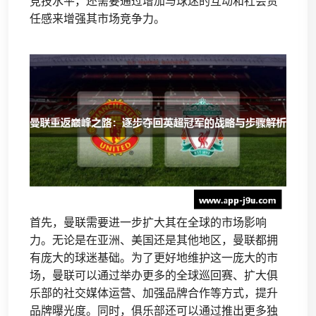
竞技水平，还需要通过增加与球迷的互动和社会责
任感来增强其市场竞争力。
首先，曼联需要进一步扩大其在全球的市场影响
力。无论是在亚洲、美国还是其他地区，曼联都拥
有庞大的球迷基础。为了更好地维护这一庞大的市
场，曼联可以通过举办更多的全球巡回赛、扩大俱
乐部的社交媒体运营、加强品牌合作等方式，提升
品牌曝光度。同时，俱乐部还可以通过推出更多独