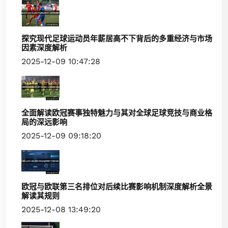
探究现代足球运动员年薪居高不下背后的多重经济与市场
因素深度解析
2025-12-09 10:47:28
全面解读欧冠赛事独特魅力与其对全球足球竞技与商业格
局的深远影响
2025-12-09 09:18:20
欧冠与欧联第三名排位对后续比赛影响机制深度解析全景
解读其规则
2025-12-08 13:49:20