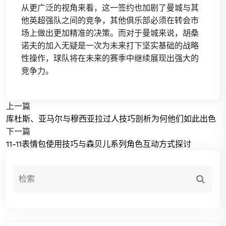
从更广泛的视角来看，这一签约也加剧了曼城与其
他英超强队之间的竞争，其他俱乐部必须在转会市
场上做出更加精准的决策。而对于曼城来说，胡桑
诺夫的加入无疑是一次为未来打下坚实基础的战略
性操作，球队将在未来的赛季中继续展现出强大的
竞争力。
上一篇
库杜斯、亚马尔与穆西亚拉过人技巧剖析为何他们如此出色
下一篇
11-11表情包使用技巧与森贝儿系列角色互动方式探讨