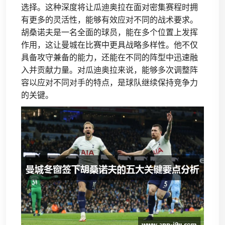
选择。这种深度将让瓜迪奥拉在面对密集赛程时拥
有更多的灵活性，能够有效应对不同的战术要求。
胡桑诺夫是一名全面的球员，能在多个位置上发挥
作用，这让曼城在比赛中更具战略多样性。他不仅
具备攻守兼备的能力，还能在不同的阵型中迅速融
入并贡献力量。对瓜迪奥拉来说，能够多次调整阵
容以应对不同对手的特点，是球队继续保持竞争力
的关键。