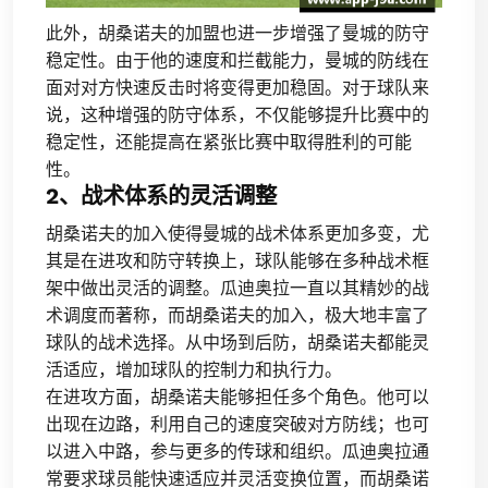
此外，胡桑诺夫的加盟也进一步增强了曼城的防守
稳定性。由于他的速度和拦截能力，曼城的防线在
面对对方快速反击时将变得更加稳固。对于球队来
说，这种增强的防守体系，不仅能够提升比赛中的
稳定性，还能提高在紧张比赛中取得胜利的可能
性。
2、战术体系的灵活调整
胡桑诺夫的加入使得曼城的战术体系更加多变，尤
其是在进攻和防守转换上，球队能够在多种战术框
架中做出灵活的调整。瓜迪奥拉一直以其精妙的战
术调度而著称，而胡桑诺夫的加入，极大地丰富了
球队的战术选择。从中场到后防，胡桑诺夫都能灵
活适应，增加球队的控制力和执行力。
在进攻方面，胡桑诺夫能够担任多个角色。他可以
出现在边路，利用自己的速度突破对方防线；也可
以进入中路，参与更多的传球和组织。瓜迪奥拉通
常要求球员能快速适应并灵活变换位置，而胡桑诺