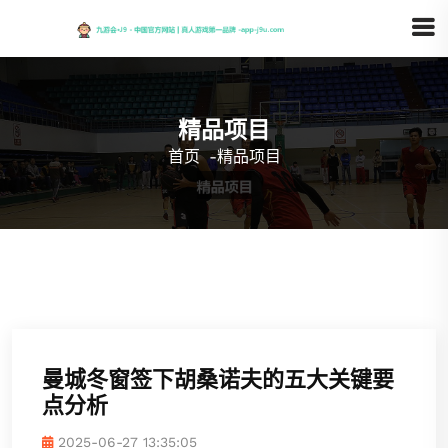
精品项目
首页
-
精品项目
曼城冬窗签下胡桑诺夫的五大关键要
点分析
2025-06-27 13:35:05