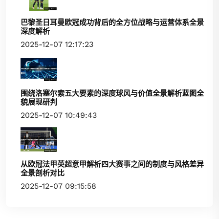
巴黎圣日耳曼欧冠成功背后的全方位战略与运营体系全景
深度解析
2025-12-07 12:17:23
围绕洛塞尔索五大要素的深度球风与价值全景解析蓝图全
貌展现研判
2025-12-07 10:49:43
从欧冠法甲英超意甲解析四大赛事之间的制度与风格差异
全景剖析对比
2025-12-07 09:15:58