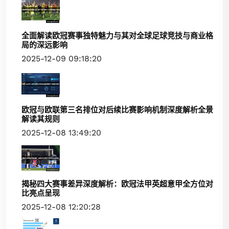
全面解读欧冠赛事独特魅力与其对全球足球竞技与商业格
局的深远影响
2025-12-09 09:18:20
欧冠与欧联第三名排位对后续比赛影响机制深度解析全景
解读其规则
2025-12-08 13:49:20
揭秘四大赛事差异深度解析：欧冠法甲英超意甲全方位对
比亮点呈现
2025-12-08 12:20:28