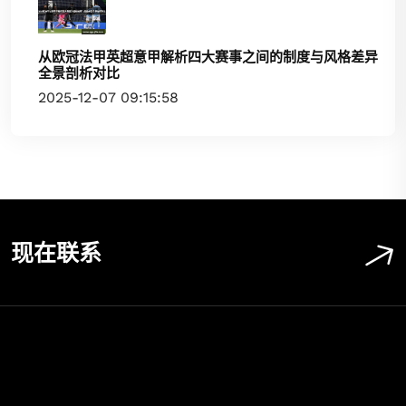
从欧冠法甲英超意甲解析四大赛事之间的制度与风格差异
全景剖析对比
2025-12-07 09:15:58
现在联系