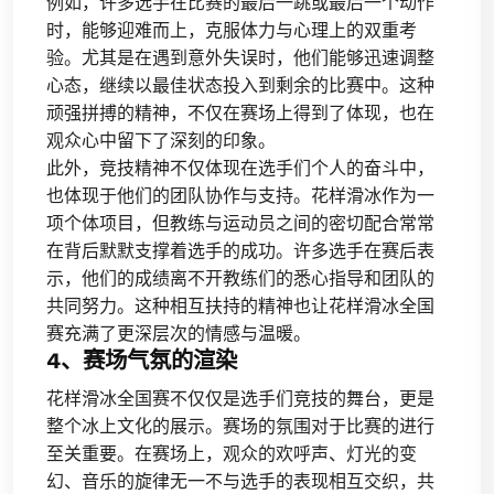
例如，许多选手在比赛的最后一跳或最后一个动作
时，能够迎难而上，克服体力与心理上的双重考
验。尤其是在遇到意外失误时，他们能够迅速调整
心态，继续以最佳状态投入到剩余的比赛中。这种
顽强拼搏的精神，不仅在赛场上得到了体现，也在
观众心中留下了深刻的印象。
此外，竞技精神不仅体现在选手们个人的奋斗中，
也体现于他们的团队协作与支持。花样滑冰作为一
项个体项目，但教练与运动员之间的密切配合常常
在背后默默支撑着选手的成功。许多选手在赛后表
示，他们的成绩离不开教练们的悉心指导和团队的
共同努力。这种相互扶持的精神也让花样滑冰全国
赛充满了更深层次的情感与温暖。
4、赛场气氛的渲染
花样滑冰全国赛不仅仅是选手们竞技的舞台，更是
整个冰上文化的展示。赛场的氛围对于比赛的进行
至关重要。在赛场上，观众的欢呼声、灯光的变
幻、音乐的旋律无一不与选手的表现相互交织，共