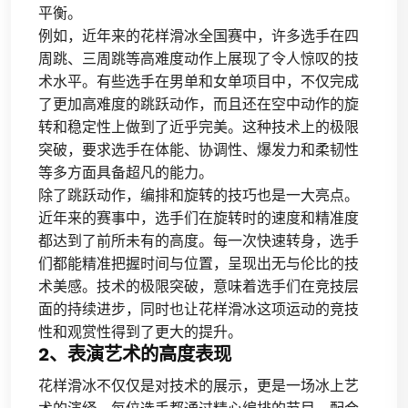
平衡。
例如，近年来的花样滑冰全国赛中，许多选手在四
周跳、三周跳等高难度动作上展现了令人惊叹的技
术水平。有些选手在男单和女单项目中，不仅完成
了更加高难度的跳跃动作，而且还在空中动作的旋
转和稳定性上做到了近乎完美。这种技术上的极限
突破，要求选手在体能、协调性、爆发力和柔韧性
等多方面具备超凡的能力。
除了跳跃动作，编排和旋转的技巧也是一大亮点。
近年来的赛事中，选手们在旋转时的速度和精准度
都达到了前所未有的高度。每一次快速转身，选手
们都能精准把握时间与位置，呈现出无与伦比的技
术美感。技术的极限突破，意味着选手们在竞技层
面的持续进步，同时也让花样滑冰这项运动的竞技
性和观赏性得到了更大的提升。
2、表演艺术的高度表现
花样滑冰不仅仅是对技术的展示，更是一场冰上艺