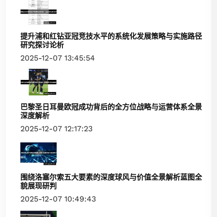
提升浦和红钻亚冠竞技水平的系统化发展策略与实施路径
研究探讨论析
2025-12-07 13:45:54
巴黎圣日耳曼欧冠成功背后的全方位战略与运营体系全景
深度解析
2025-12-07 12:17:23
围绕洛塞尔索五大要素的深度球风与价值全景解析蓝图全
貌展现研判
2025-12-07 10:49:43