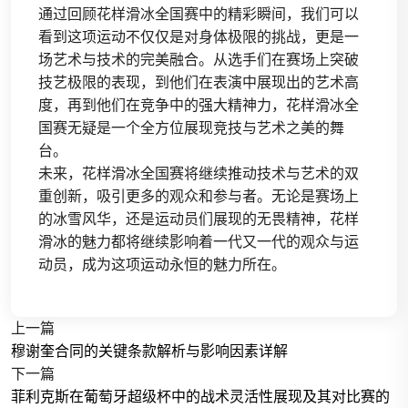
通过回顾花样滑冰全国赛中的精彩瞬间，我们可以
看到这项运动不仅仅是对身体极限的挑战，更是一
场艺术与技术的完美融合。从选手们在赛场上突破
技艺极限的表现，到他们在表演中展现出的艺术高
度，再到他们在竞争中的强大精神力，花样滑冰全
国赛无疑是一个全方位展现竞技与艺术之美的舞
台。
未来，花样滑冰全国赛将继续推动技术与艺术的双
重创新，吸引更多的观众和参与者。无论是赛场上
的冰雪风华，还是运动员们展现的无畏精神，花样
滑冰的魅力都将继续影响着一代又一代的观众与运
动员，成为这项运动永恒的魅力所在。
上一篇
穆谢奎合同的关键条款解析与影响因素详解
下一篇
菲利克斯在葡萄牙超级杯中的战术灵活性展现及其对比赛的