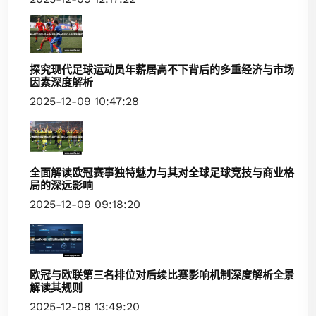
探究现代足球运动员年薪居高不下背后的多重经济与市场
因素深度解析
2025-12-09 10:47:28
全面解读欧冠赛事独特魅力与其对全球足球竞技与商业格
局的深远影响
2025-12-09 09:18:20
欧冠与欧联第三名排位对后续比赛影响机制深度解析全景
解读其规则
2025-12-08 13:49:20