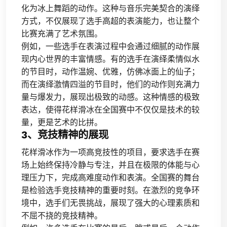
化为冰上舞蹈的动作。这种与音乐完美契合的演绎
方式，不仅展现了选手高超的表演能力，也让整个
比赛充满了艺术氛围。
例如，一些选手在表演过程中会通过细腻的动作展
现内心世界的丰富情感。有的选手在演绎柔情似水
的节目时，动作温婉、优雅，仿佛冰面上的仙子；
而在演绎激情四溢的节目时，他们的动作则充满力
量与爆发力，展现出极致的动感。这种情感的极致
表达，使得花样滑冰在全国赛中不仅仅是技术的较
量，更是艺术的比拼。
3、竞技精神的展现
花样滑冰作为一项高竞技性的项目，要求选手在赛
场上始终保持冷静与专注，并且在极限的体能与心
理压力下，完成高难度动作和表演。全国赛的舞台
是检验选手竞技精神的重要时刻。在激烈的竞争环
境中，选手们无畏挑战，展现了强大的心理素质和
不屈不挠的竞技精神。