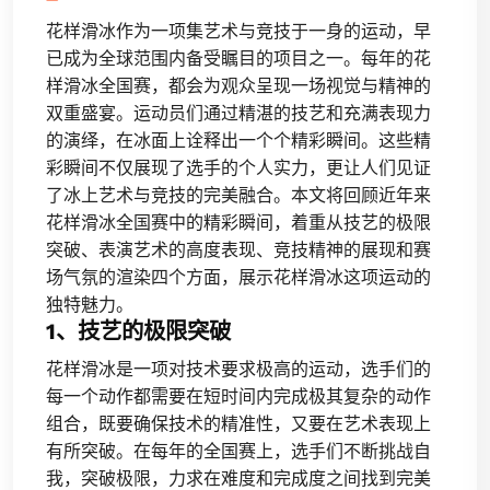
花样滑冰作为一项集艺术与竞技于一身的运动，早
已成为全球范围内备受瞩目的项目之一。每年的花
样滑冰全国赛，都会为观众呈现一场视觉与精神的
双重盛宴。运动员们通过精湛的技艺和充满表现力
的演绎，在冰面上诠释出一个个精彩瞬间。这些精
彩瞬间不仅展现了选手的个人实力，更让人们见证
了冰上艺术与竞技的完美融合。本文将回顾近年来
花样滑冰全国赛中的精彩瞬间，着重从技艺的极限
突破、表演艺术的高度表现、竞技精神的展现和赛
场气氛的渲染四个方面，展示花样滑冰这项运动的
独特魅力。
1、技艺的极限突破
花样滑冰是一项对技术要求极高的运动，选手们的
每一个动作都需要在短时间内完成极其复杂的动作
组合，既要确保技术的精准性，又要在艺术表现上
有所突破。在每年的全国赛上，选手们不断挑战自
我，突破极限，力求在难度和完成度之间找到完美