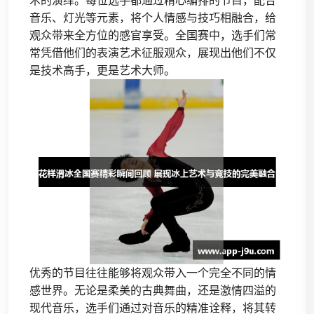
术的演绎。每位选手都通过精心编排的节目，配合
音乐、灯光等元素，将个人情感与技巧相融合，给
观众带来全方位的感官享受。全国赛中，选手们常
常凭借他们的表演艺术征服观众，展现出他们不仅
是技术高手，更是艺术大师。
优秀的节目往往能够将观众带入一个完全不同的情
感世界。无论是柔美的古典舞曲，还是激情四溢的
现代音乐，选手们通过对音乐的精准诠释，将其转