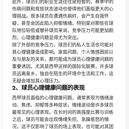
此外，球员们的职业生涯往往是短暂的，赛季中的
伤病问题和竞技状态波动也使得他们面临更大的心
理挑战。很多球员在遭遇伤病时，会产生自我怀
疑，甚至会因此陷入抑郁情绪。特别是对那些在球
队地位较低或替补球员来说，竞争压力可能更加剧
烈，心理健康问题显得尤为突出。
除了外部的竞争压力，球员们的私人生活也可能对
其心理健康造成影响。家庭问题、个人情感困扰以
及与朋友的关系，都可能成为球员心理健康问题的
重要诱因。尤其是西甲这样的国际化联赛，许多球
员远离家乡，独自在陌生的环境中生活和工作，这
无疑会增加其心理压力。
2、球员心理健康问题的表现
西甲球员面临的心理健康问题，通常表现为情绪波
动、焦虑、抑郁等多种症状。情绪波动是许多球员
最常见的心理表现。在长时间的高强度比赛与训练
之后，球员可能会出现情绪失控、急躁易怒的情
况，这不仅影响了球员的场上表现，也可能对其团