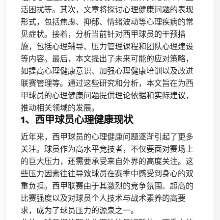
活困扰等。其次，文章将探讨心理健康问题的表现
形式，包括焦虑、抑郁、情绪波动等心理疾病的常
见症状。接着，分析当前针对西甲球员的干预措
施，包括心理辅导、压力管理课程和团队心理建设
等内容。最后，本文提出了未来可能的应对策略，
如提高心理健康意识、加强心理健康培训以及改进
联赛管理等。通过这些研究和分析，本文旨在为西
甲球员的心理健康问题提供理论依据和实际建议，
推动相关领域的发展。
1、西甲球员心理健康现状
近年来，西甲球员的心理健康问题逐渐引起了更多
关注。球员作为高水平竞技者，不仅要面对赛场上
的巨大压力，还需要承受来自外界的高度关注。这
些压力因素往往导致球员在赛季中感受到身心的双
重负担。西甲联赛由于其激烈的竞争氛围、超高的
比赛强度以及对球员个人技术与战术素养的高要
求，成为了球员压力的源泉之一。