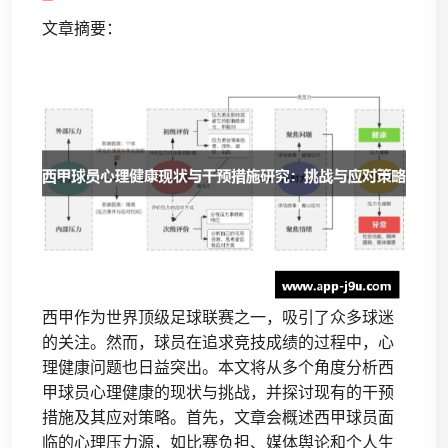
文章摘要：
西甲作为世界顶级足球联赛之一，吸引了众多球迷
的关注。然而，球员在追求竞技成绩的过程中，心
理健康问题也日益突出。本文将从多个角度分析西
甲球员心理健康的现状与挑战，并探讨现有的干预
措施及其应对策略。首先，文章会概述西甲球员面
临的心理压力源，如比赛负担、媒体舆论和个人生