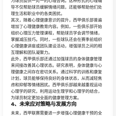
为球员提供一对一的心理咨询。这种形式的心理辅
导不仅帮助球员缓解情绪问题，还能够帮助他们处
理生活和职业中的各类困扰。
其次，随着心理健康意识的提升，西甲俱乐部普遍
增加了心理健康教育内容。例如，一些俱乐部开始
组织心理压力管理课程，帮助球员学会调节情绪，
掌握减压技巧。同时，一些球队还会在赛季前组织
心理健康讲座或团队建设活动，增强球员之间的相
互理解和团队凝聚力。
此外，西甲俱乐部还通过加强球员的身体健康管理
来间接改善其心理状态。研究表明，身体健康与心
理健康之间存在密切关系。通过科学的训练和康复
计划，球员能够保持良好的身体状态，从而减轻焦
虑和抑郁等情绪困扰。西甲俱乐部越来越重视运动
心理学的研究，利用运动生理学和心理学的结合，
为球员制定更加全面的健康管理方案。
4、未来应对策略与发展方向
未来，西甲联赛需要进一步增强心理健康干预的全