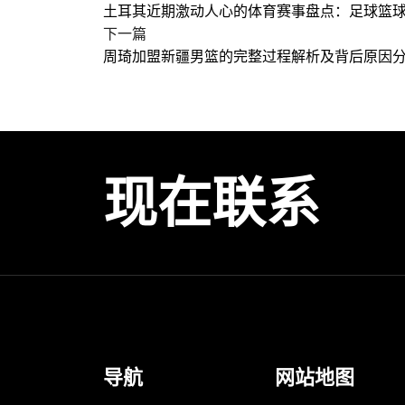
土耳其近期激动人心的体育赛事盘点：足球篮
下一篇
周琦加盟新疆男篮的完整过程解析及背后原因
现在联系
导航
网站地图