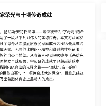
国家荣光与十项传奇成就
，扬尼斯·安特托昆博——这位被誉为“字母哥”的希
写了一段从平凡到伟大的篮球传奇。本文将从国家
顾字母哥从希腊底层移民家庭成长为NBA最具统治
体天赋、无与伦比的职业精神和谦逊的性格征服了
族的自豪与希望。从夺得MVP到率领密尔沃基雄鹿
国树立全球形象，字母哥的成就早已超越篮球本
腊到NBA巅峰的光辉之路——“血脉与奋斗的起
后的民族自豪”、“十项传奇成就的辉煌”，最终总结这
写出希腊体育史上最动人的篇章。