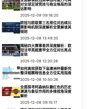
全面解读欧冠赛事独特魅力与其
对全球足球竞技与商业格局的深
远影响
2025-12-09 09:18:20
欧冠与欧联第三名排位对后续比
赛影响机制深度解析全景解读其
规则
2025-12-08 13:49:20
揭秘四大赛事差异深度解析：欧
冠法甲英超意甲全方位对比亮点
呈现
2025-12-08 12:20:28
如何高效获取下庙澳洲杯最新完
整详细赛程信息全方位实用指南
2025-12-08 10:50:26
全面探寻阿森纳队徽红色的历史
渊源与象征作用的多维视角深度
解析
2025-12-08 09:15:17