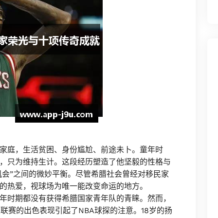
家庭，生活贫困、身份尴尬、前途未卜。童年时
，只为维持生计。这段经历塑造了他坚毅的性格与
机会”之间的微妙平衡。尽管希腊社会曾经对移民家
的热爱，视球场为唯一能改变命运的地方。
年时期都没有获得希腊国家青年队的青睐。然而，
级联赛的出色表现引起了NBA球探的注意。18岁的扬