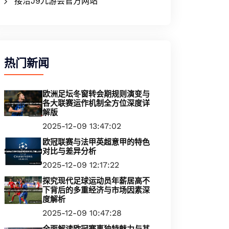
接洽J9九游会官方网站
热门新闻
欧洲足坛冬窗转会期规则演变与
各大联赛运作机制全方位深度详
解版
2025-12-09 13:47:02
欧冠联赛与法甲英超意甲的特色
对比与差异分析
2025-12-09 12:17:22
探究现代足球运动员年薪居高不
下背后的多重经济与市场因素深
度解析
2025-12-09 10:47:28