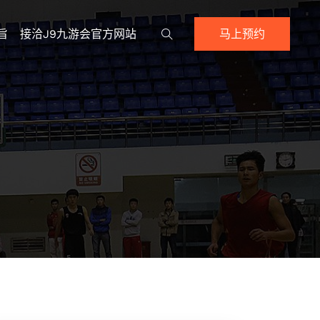
旨
接洽J9九游会官方网站
马上预约