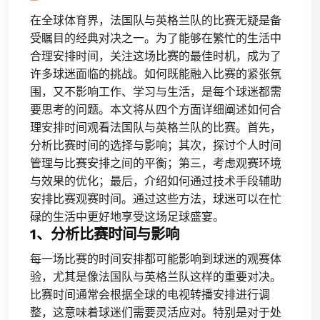
在全球体育界，法国队与英格兰队的比赛无疑是备
受瞩目的经典对决之一。为了能够在繁忙的生活中
合理安排时间，关注这场比赛的最佳时机，成为了
许多球迷面临的挑战。如何既能融入比赛的紧张氛
围，又不影响工作、学习与生活，是每个球迷都需
要思考的问题。本文将从四个方面详细阐述如何合
理安排时间观看法国队与英格兰队的比赛。首先，
分析比赛时间的选择与影响；其次，探讨个人时间
管理与比赛安排之间的平衡；第三，考虑观赛环境
与效果的优化；最后，介绍如何通过技术手段辅助
安排比赛观赛时间。通过这些方法，球迷可以在忙
碌的生活中更好地享受这场足球盛宴。
1、分析比赛时间与影响
每一场比赛的时间安排都可能影响到球迷的观赛体
验，尤其是像法国队与英格兰队这样的重要对决。
比赛时间通常会根据全球的电视转播安排进行调
整，这意味着球迷们需要灵活应对。特别是对于处