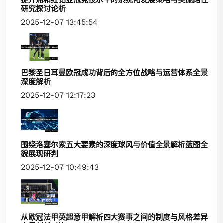
提升浦和红钻亚冠竞技水平的系统化发展策略与实施路径
研究探讨论析
2025-12-07 13:45:54
巴黎圣日耳曼欧冠成功背后的全方位战略与运营体系全景
深度解析
2025-12-07 12:17:23
围绕洛塞尔索五大要素的深度球风与价值全景解析蓝图全
貌展现研判
2025-12-07 10:49:43
从欧冠法甲英超意甲解析四大赛事之间的制度与风格差异