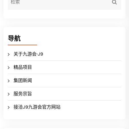
导航
关于九游会·J9
精品项目
集团新闻
服务宗旨
接洽J9九游会官方网站