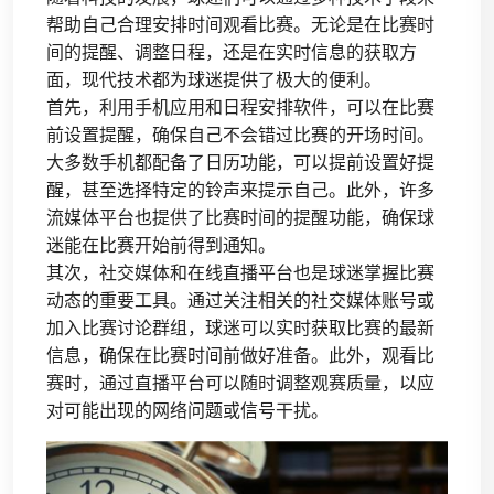
帮助自己合理安排时间观看比赛。无论是在比赛时
间的提醒、调整日程，还是在实时信息的获取方
面，现代技术都为球迷提供了极大的便利。
首先，利用手机应用和日程安排软件，可以在比赛
前设置提醒，确保自己不会错过比赛的开场时间。
大多数手机都配备了日历功能，可以提前设置好提
醒，甚至选择特定的铃声来提示自己。此外，许多
流媒体平台也提供了比赛时间的提醒功能，确保球
迷能在比赛开始前得到通知。
其次，社交媒体和在线直播平台也是球迷掌握比赛
动态的重要工具。通过关注相关的社交媒体账号或
加入比赛讨论群组，球迷可以实时获取比赛的最新
信息，确保在比赛时间前做好准备。此外，观看比
赛时，通过直播平台可以随时调整观赛质量，以应
对可能出现的网络问题或信号干扰。