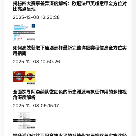
揭秘四大赛事差异深度解析：欧冠法甲英超意甲全方位对
比亮点呈现
2025-12-08 12:20:28
如何高效获取下庙澳洲杯最新完整详细赛程信息全方位实
用指南
2025-12-08 10:50:26
全面探寻阿森纳队徽红色的历史渊源与象征作用的多维视
角深度解析
2025-12-08 09:15:17