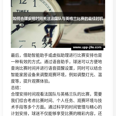
最后，借助智能助手或虚拟助理进行比赛安排也是
一种有效的方式。通过语音助手，球迷可以方便地
查询比赛时间并进行语音提醒设置，同时可以结合
智能家居设备来调整观赛环境，例如调整灯光、温
度等，提升观赛体验。
总结：
合理安排时间观看法国队与英格兰队的比赛，需要
我们综合考虑比赛时间、个人任务、观赛环境与技
术手段等多个方面。通过科学的时间管理与精心的
计划安排，球迷不仅能够享受比赛的精彩内容，还