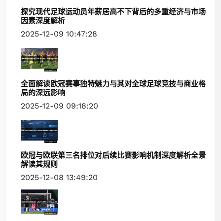
探究现代足球运动员年薪居高不下背后的多重经济与市场
因素深度解析
2025-12-09 10:47:28
全面解读欧冠赛事独特魅力与其对全球足球竞技与商业格
局的深远影响
2025-12-09 09:18:20
欧冠与欧联第三名排位对后续比赛影响机制深度解析全景
解读其规则
2025-12-08 13:49:20