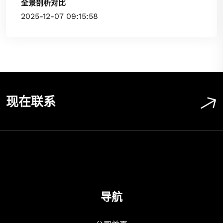
全景剖析对比
2025-12-07 09:15:58
现在联系
导航